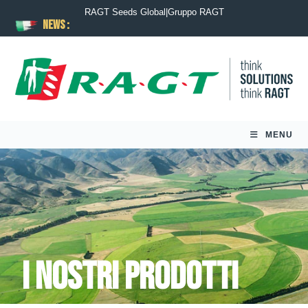
RAGT Seeds Global
|
Gruppo RAGT
News :
MENU
I nostri prodotti