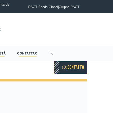
nta da
COMUNICATO STAMPA : Gruppo RAGT annuncia il completamento 
RAGT Seeds Global
|
Gruppo RAGT
ETÀ
CONTATTACI
CONTATTO