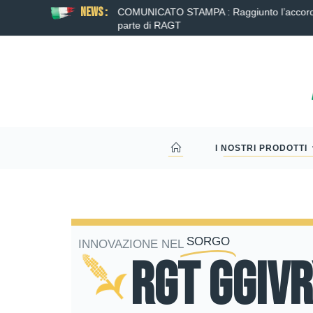
News :
o distico di Syngenta da
COMUNICATO STAMPA : Raggiunto l’accordo p
parte di RAGT
I NOSTRI PRODOTTI
SORGO
INNOVAZIONE NEL
RGT GGIV