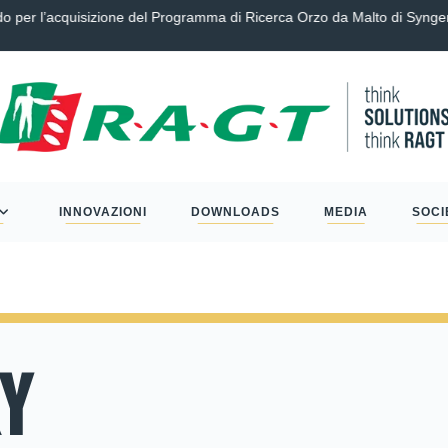
er l’acquisizione del Programma di Ricerca Orzo da Malto di Synge
INNOVAZIONI
DOWNLOADS
MEDIA
SOCI
RY