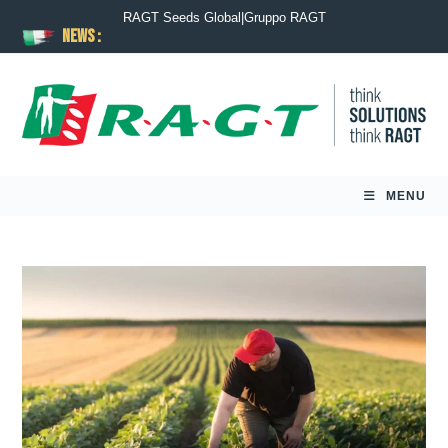
RAGT Seeds Global
|
Gruppo RAGT
News :
MENU